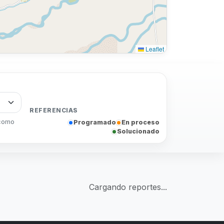
Leaflet
REFERENCIAS
 como
Programado
En proceso
Solucionado
Cargando reportes...