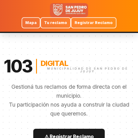
Mapa
Tu reclamo
Registrar Reclamo
103
DIGITAL
MUNICIPALIDAD DE SAN PEDRO DE
JUJUY
Gestioná tus reclamos de forma directa con el
municipio.
Tu participación nos ayuda a construir la ciudad
que queremos.
ESPACIOS VERDES
Mantenimiento
de
⚠️ Registrar Reclamo