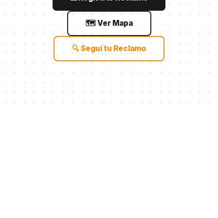
Espacios
🗺 Ver Mapa
Verdes
Embellecemos nuestros
🔍 Seguí tu Reclamo
parques y plazas para que
disfrutes cada rincón de la
ciudad.
←
→